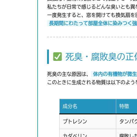
私たちが日常で感じるどんな臭いとも異
一度発生すると、窓を開けても換気扇を
長期間にわたって部屋全体に染みつく強
死臭・腐敗臭の正
死臭の主な原因は、
体内の有機物が微生
このときに生成される物質は以下のよう
成分名
特徴
プトレシン
タンパ
カダベリン
腐敗し