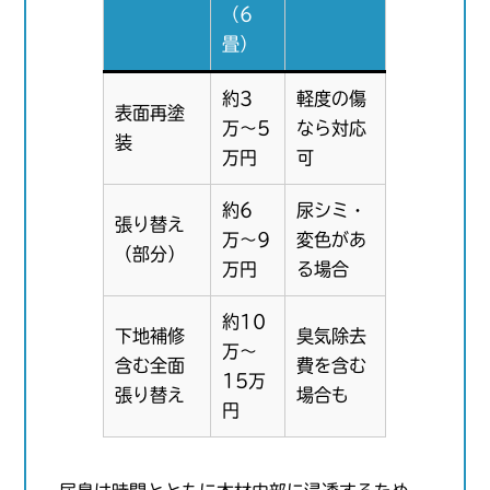
（6
畳）
約3
軽度の傷
表面再塗
万〜5
なら対応
装
万円
可
約6
尿シミ・
張り替え
万〜9
変色があ
（部分）
万円
る場合
約10
下地補修
臭気除去
万〜
含む全面
費を含む
15万
張り替え
場合も
円