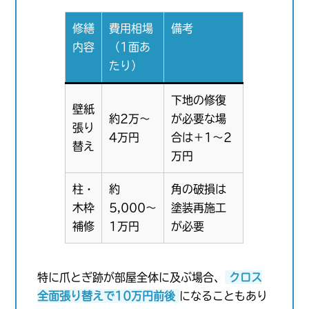
修繕
費用相場
備考
内容
（1面あ
たり）
下地の修復
壁紙
約2万〜
が必要な場
張り
4万円
合は＋1〜2
替え
万円
柱・
約
角の破損は
木枠
5,000〜
塗装再施工
補修
1万円
が必要
特に爪とぎ跡が部屋全体に及ぶ場合、
クロス
全面張り替えで10万円前後
になることもあり